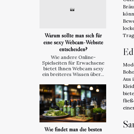
Bräu
kön
Bewe
lock
Warum sollte man sich für
Trag
eine sexy Webcam-Website
entscheiden?
Ed
Wie andere Online-
Spielseiten für Erwachsene
Mode
bietet Ihnen Webcam sexy
Boho
ein breiteres Wissen über...
Aus 
Klei
biet
flie
eine
San
Wie findet man die besten