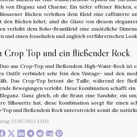
h von Eleganz und Charme. Ein tiefer offener Rücken, e
hlossener Rücken verleihen dem Kleid eine raffinierte un
t den Rücken kehrt, sind die Gäste von diesem elegante
en verleiht dem Boho-Brautkleid eine zusätzliche Dimensio
en und einen fesselnden und zugleich verführerischen Look
n Crop Top und ein fließender Rock
Duo aus Crop-Top und fließendem High-Waist-Rock ist ein
es Outfit verbindet sehr fein den Vintage- und den m
üllt. Das Crop-Top betont die Taille, während der fl
ßende Bewegungen verleiht. Diese Kombination schafft ein
Eleganz. Ganz gleich, ob die Braut eine Sanduhr, ein um
re Silhouette hat, diese Kombination sorgt für einen s
-Top und fließendem Rock unterstreicht somit die natürlic
stag 23.05.2023 13:02