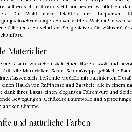
te sollten sich in ihrem Kleid
am besten
wohlfühlen, dam
nen. Die Wahl eines leichten und bequemen Kle
gungseinschränkungen zu vermeiden. Wählen Sie weiche u
ere Silhouette zu schaffen. So genießen Sie während d
ekomfort.
le Materialien
rne Bräute wünschen sich einen klaren Look und bevor
-Stil edle Materialien. Seide, Seidenkrepp, gehäkelte Baum
ihnen lassen sich fließende Modelle mit raffinierten Detai
d einen Hauch von Raffinesse und Zartheit, alle in einem 
et dank ihres Luxus einen eleganten Faltenwurf und Seide
ßende Bewegungen. Gehäkelte Baumwolle und Spitze hinge
n antiken Charme.
fte und natürliche Farben