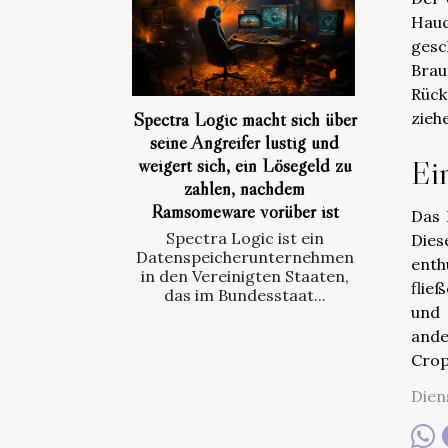
Hauc
gesc
Brau
Rück
Spectra Logic macht sich über
zieh
seine Angreifer lustig und
weigert sich, ein Lösegeld zu
Ei
zahlen, nachdem
Ramsomeware vorüber ist
Das 
Spectra Logic ist ein
Dies
Datenspeicherunternehmen
enth
in den Vereinigten Staaten,
flie
das im Bundesstaat...
und 
ande
Crop
Dien