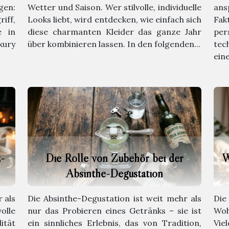
gen:
Wetter und Saison. Wer stilvolle, individuelle
ans
iff,
Looks liebt, wird entdecken, wie einfach sich
Fak
e in
diese charmanten Kleider das ganze Jahr
pe
xury
über kombinieren lassen. In den folgenden...
tec
eine
-
Die Rolle von Zubehör bei der
W
Absinthe-Degustation
 als
Die Absinthe-Degustation ist weit mehr als
Die
olle
nur das Probieren eines Getränks – sie ist
Woh
ität
ein sinnliches Erlebnis, das von Tradition,
Vie