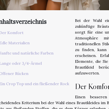
nhaltsverzeichnis
Bei der Wahl ein
zukünftige Bräut
sorgt für eine u
Der Komfort
Atmosphäre mi
Edle Materialien
traditionellen Sti
zu finden, kann
Sanfte und natürliche Farben
erscheinen. Erf
Elemente, die Si
Lange oder 3/4-Ärmel
Brautkleid berü
aufzuwerten.
Offener Rücken
Ein Crop Top und ein fließender Rock
Der Komfor
Einen besseren
cheidendes Kriterium bei der Wahl eines Brautkleides im Boh
its aus fließenden Stoffen, die es dem Körper erlauben,