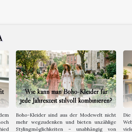
A
it
Wie kann man Boho-Kleider für
jede Jahreszeit stilvoll kombinieren?
zdem
Boho-Kleider sind aus der Modewelt nicht
Die
noch
mehr wegzudenken und bieten unzählige
Web
hied
Stylingmöglichkeiten – unabhängig von
vie