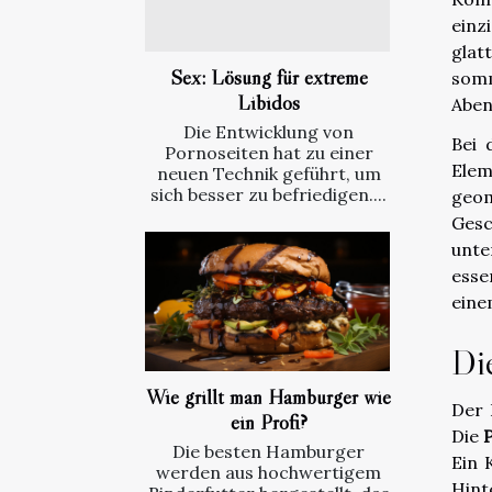
einz
glat
Sex: Lösung für extreme
som
Libidos
Aben
Die Entwicklung von
Bei
Pornoseiten hat zu einer
Elem
neuen Technik geführt, um
sich besser zu befriedigen....
geom
Gesc
unte
esse
eine
Di
Wie grillt man Hamburger wie
Der 
ein Profi?
Die
Die besten Hamburger
Ein 
werden aus hochwertigem
Hint