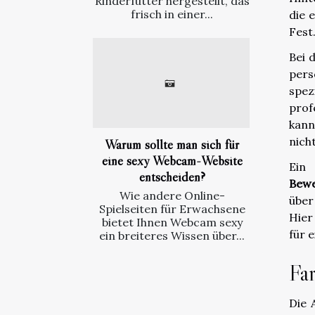
Rinderfutter hergestellt, das
frisch in einer...
die 
Fest
Bei 
pers
spez
prof
kann
nich
Warum sollte man sich für
eine sexy Webcam-Website
Ein
entscheiden?
Bewe
Wie andere Online-
über
Spielseiten für Erwachsene
Hier
bietet Ihnen Webcam sexy
für 
ein breiteres Wissen über...
Fa
Die 