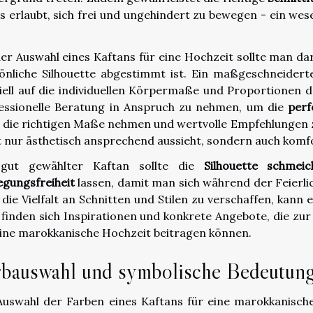
es erlaubt, sich frei und ungehindert zu bewegen - ein we
.
der Auswahl eines Kaftans für eine Hochzeit sollte man da
önliche Silhouette abgestimmt ist. Ein maßgeschneidert
iell auf die individuellen Körpermaße und Proportionen d
essionelle Beratung in Anspruch zu nehmen, um die
perf
 die richtigen Maße nehmen und wertvolle Empfehlungen z
t nur ästhetisch ansprechend aussieht, sondern auch komfo
 gut gewählter Kaftan sollte die
Silhouette schmeic
gungsfreiheit
lassen, damit man sich während der Feierlic
 die Vielfalt an Schnitten und Stilen zu verschaffen, kann 
 finden sich Inspirationen und konkrete Angebote, die z
eine marokkanische Hochzeit beitragen können.
rbauswahl und symbolische Bedeutun
Auswahl der Farben eines Kaftans für eine marokkanische 