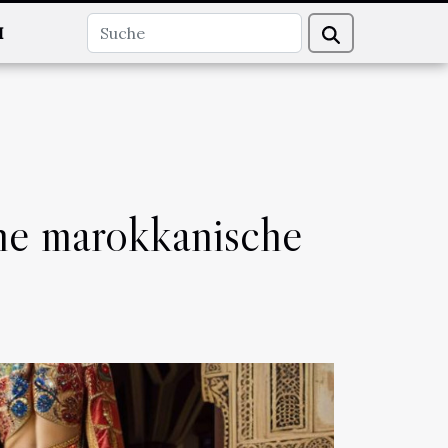
H
ine marokkanische