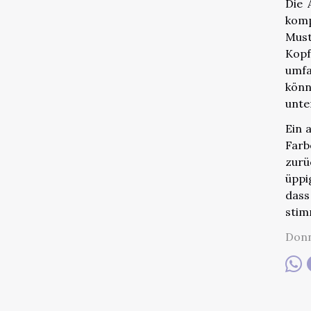
Die 
komp
Must
Kopf
umfa
könn
unte
Ein 
Farb
zurü
üppi
dass
stim
Donn