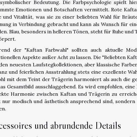
symbolischer Bedeutung. Die Farbpsychologie spielt hier
immte Emotionen und Botschaften vermittelt. Rote Kaftane
e und Vitalität, was sie zu einer beliebten Wahl für Brä
nung in Verbindung gebracht und kann als Wunsch für ein
en. Blau, besonders in helleren Tönen, steht für Ruhe un
örpert.
end der "Kaftan Farbwahl" sollten auch aktuelle Mod
itionellen Aspekte außer Acht zu lassen. Die "Beliebten Ka
den neuesten Laufstegkollektionen, aber klassische Farben
anz und feierlichen Ausstrahlung stets eine exzellente Wah
hl mit dem Teint der Trägerin harmoniert als auch die g
das Gesamtbild ausschlaggebend. Es wird empfohlen, eine 
ekte Harmonie zwischen Kaftan und Trägerin zu erreiche
t nur modisch und ästhetisch ansprechend sind, sondern 
en.
cessoires und abrundende Details