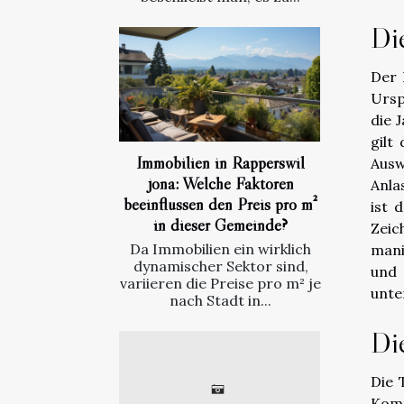
Di
Der 
Ursp
die 
gilt
Immobilien in Rapperswil
Ausw
jona: Welche Faktoren
Anla
beeinflussen den Preis pro m²
ist 
in dieser Gemeinde?
Zeic
Da Immobilien ein wirklich
mani
dynamischer Sektor sind,
und 
variieren die Preise pro m² je
unte
nach Stadt in...
Di
Die 
Komf