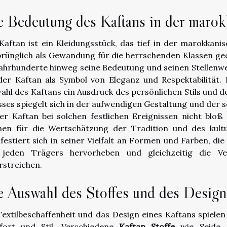
e Bedeutung des Kaftans in der marok
Kaftan ist ein Kleidungsstück, das tief in der marokkani
rünglich als Gewandung für die herrschenden Klassen ged
Jahrhunderte hinweg seine Bedeutung und seinen Stellenwe
 der Kaftan als Symbol von Eleganz und Respektabilität.
ahl des Kaftans ein Ausdruck des persönlichen Stils und der
sses spiegelt sich in der aufwendigen Gestaltung und der s
der Kaftan bei solchen festlichen Ereignissen nicht bloß
hen für die Wertschätzung der Tradition und des kult
festiert sich in seiner Vielfalt an Formen und Farben, die
jeden Trägers hervorheben und gleichzeitig die Ve
rstreichen.
e Auswahl des Stoffes und des Design
Textilbeschaffenheit und das Design eines Kaftans spielen
ort und Stil. Verschiedene
Kaftan Stoffe
wie Seide, 