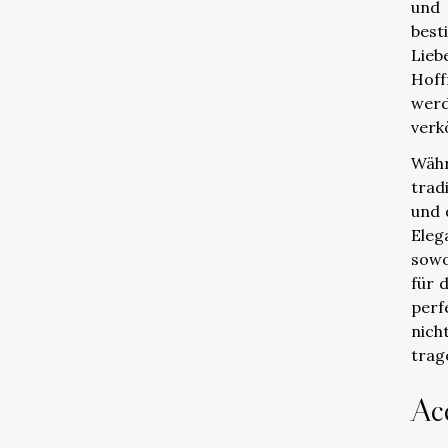
und 
best
Lieb
Hoff
werd
verk
Währ
trad
und 
Eleg
sowo
für 
perf
nich
trag
Ac