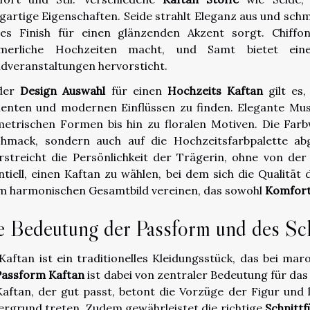
igartige Eigenschaften. Seide strahlt Eleganz aus und schm
tes Finish für einen glänzenden Akzent sorgt. Chiffon 
merliche Hochzeiten macht, und Samt bietet eine
dveranstaltungen hervorsticht.
 der
Design Auswahl
für einen
Hochzeits Kaftan
gilt es,
enten und modernen Einflüssen zu finden. Elegante Muste
etrischen Formen bis hin zu floralen Motiven. Die Farbw
hmack, sondern auch auf die Hochzeitsfarbpalette ab
rstreicht die Persönlichkeit der Trägerin, ohne von der
ntiell, einen Kaftan zu wählen, bei dem sich die Qualität
m harmonischen Gesamtbild vereinen, das sowohl
Komfort 
e Bedeutung der Passform und des Sch
Kaftan ist ein traditionelles Kleidungsstück, das bei ma
Passform Kaftan
ist dabei von zentraler Bedeutung für da
Kaftan, der gut passt, betont die Vorzüge der Figur und
ergrund treten. Zudem gewährleistet die richtige
Schnitt